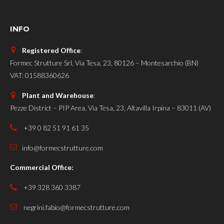
INFO
Registered Office
:
Formec Strutture Srl, Via Tesa, 23, 80126 – Montesarchio (BN)
VAT: 01588360626
Plant and Warehouse
:
Pezze District – PIP Area, Via Tesa, 23, Altavilla Irpina – 83011 (AV)
+39 0 82 51 91 61 35
info@formecstrutture.com
Commercial Office:
+39 328 360 3387
negrini.fabio@formecstrutture.com