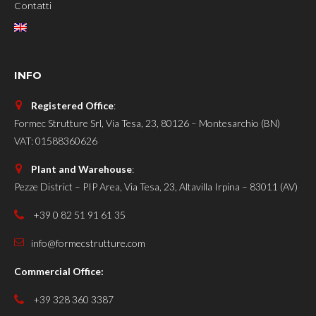
Contatti
INFO
Registered Office
:
Formec Strutture Srl, Via Tesa, 23, 80126 – Montesarchio (BN)
VAT: 01588360626
Plant and Warehouse
:
Pezze District – PIP Area, Via Tesa, 23, Altavilla Irpina – 83011 (AV)
+39 0 82 51 91 61 35
info@formecstrutture.com
Commercial Office:
+39 328 360 3387